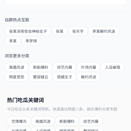
站群热点互联
张某深夜密会神秘女子
张某
张天宇
李某解约风波
李某
李梦琪
浏览更多分类
离婚风波
新剧爆料
综艺内幕
片场内幕
人设崩塌
明星恩怨
整容疑云
隐婚生子
解约风波
热门吃瓜关键词
今日吃瓜头条关键词导航，快速直达明星八卦、娱乐爆料分类专题
恋情曝光
离婚风波
新剧爆料
综艺内幕
片场内幕
人设崩塌
明星恩怨
整容疑云