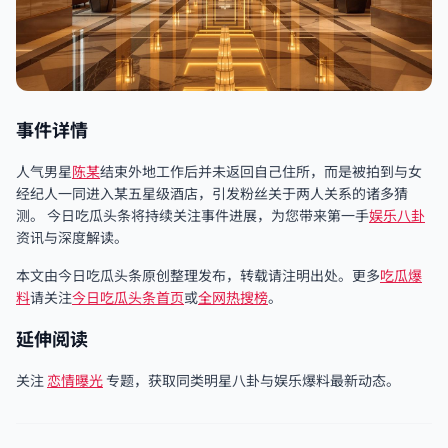
事件详情
人气男星
陈某
结束外地工作后并未返回自己住所，而是被拍到与女
经纪人一同进入某五星级酒店，引发粉丝关于两人关系的诸多猜
测。 今日吃瓜头条将持续关注事件进展，为您带来第一手
娱乐八卦
资讯与深度解读。
本文由今日吃瓜头条原创整理发布，转载请注明出处。更多
吃瓜爆
料
请关注
今日吃瓜头条首页
或
全网热搜榜
。
延伸阅读
关注
恋情曝光
专题，获取同类明星八卦与娱乐爆料最新动态。