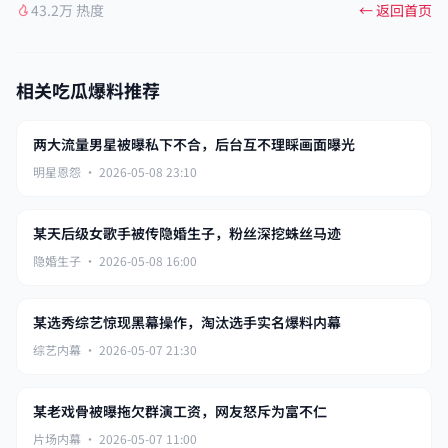
43.2万 热度
← 返回首页
相关吃瓜爆料推荐
两大流量男星被曝私下不合，后台互不理睬画面曝光
明星恩怨 · 2026-05-08 23:10
某天后级女歌手被传隐婚生子，粉丝深挖蛛丝马迹
隐婚生子 · 2026-05-08 16:00
某选秀综艺惊现黑幕操作，淘汰选手实名爆料内幕
综艺内幕 · 2026-05-07 21:30
某老戏骨被曝拖欠群演工资，网友怒斥为富不仁
片场内幕 · 2026-05-07 11:00