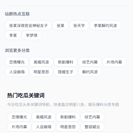
站群热点互联
张某深夜密会神秘女子
张某
张天宇
李某解约风波
李某
李梦琪
浏览更多分类
恋情曝光
离婚风波
新剧爆料
综艺内幕
片场内幕
人设崩塌
明星恩怨
隐婚生子
解约风波
热门吃瓜关键词
今日吃瓜头条关键词导航，快速直达明星八卦、娱乐爆料分类专题
恋情曝光
离婚风波
新剧爆料
综艺内幕
片场内幕
人设崩塌
明星恩怨
整容疑云