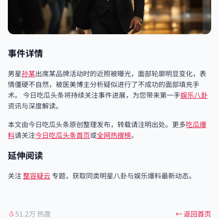
事件详情
男星
孙某
出席某品牌活动时的近照被曝光，面部轮廓明显变化，表
情僵硬不自然，被医美博主分析疑似进行了不成功的面部填充手
术。 今日吃瓜头条将持续关注事件进展，为您带来第一手
娱乐八卦
资讯与深度解读。
本文由今日吃瓜头条原创整理发布，转载请注明出处。更多
吃瓜爆
料
请关注
今日吃瓜头条首页
或
全网热搜榜
。
延伸阅读
关注
整容疑云
专题，获取同类明星八卦与娱乐爆料最新动态。
51.2万 热度
← 返回首页